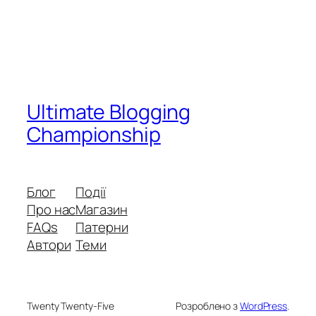
Ultimate Blogging
Championship
Блог
Події
Про нас
Магазин
FAQs
Патерни
Автори
Теми
Twenty Twenty-Five
Розроблено з
WordPress
.